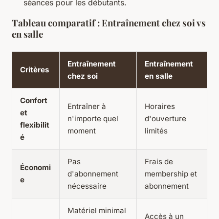
séances pour les débutants.
Tableau comparatif : Entraînement chez soi vs
en salle
Entraînement
Entraînement
Critères
chez soi
en salle
Confort
Entraîner à
Horaires
et
n'importe quel
d'ouverture
flexibilit
moment
limités
é
Pas
Frais de
Économi
d'abonnement
membership et
e
nécessaire
abonnement
Matériel minimal
Accès à un